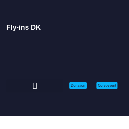
Fly-ins DK
Donation
Opret event