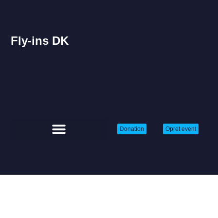
Fly-ins DK
Donation
Opret event