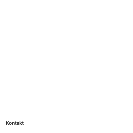
Kontakt
info@flyins.dk