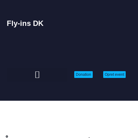
Fly-ins DK
Donation
Opret event